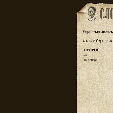
Українсько-польс
А
Б
В
Г
Ґ
Д
Е
Є
НЕЙРОН
-а
m neuron