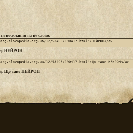
ти посилання на це слово:
НЕЙРОН
яд:
Що таке НЕЙРОН
яд: