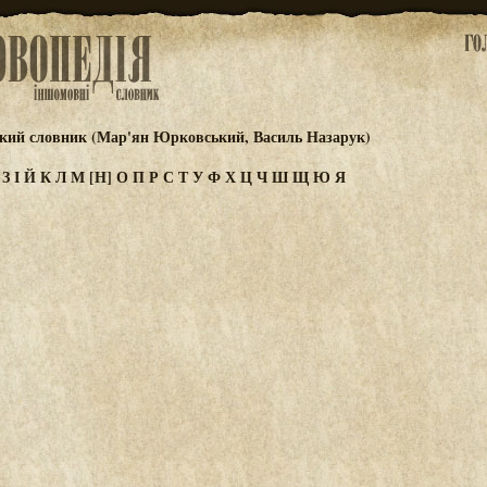
ький словник (Мар'ян Юрковський, Василь Назарук)
Ж
З
І
Й
К
Л
М
[Н]
О
П
Р
С
Т
У
Ф
Х
Ц
Ч
Ш
Щ
Ю
Я