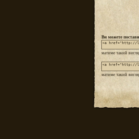
Ви можете постави
матиме такий вигл
матиме такий вигл