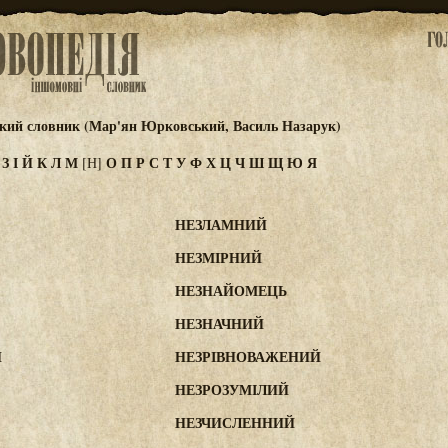
ький словник (Мар'ян Юрковський, Василь Назарук)
Ж
З
І
Й
К
Л
М
О
П
Р
С
Т
У
Ф
Х
Ц
Ч
Ш
Щ
Ю
Я
[Н]
НЕЗЛАМНИЙ
НЕЗМІРНИЙ
НЕЗНАЙОМЕЦЬ
НЕЗНАЧНИЙ
Й
НЕЗРІВНОВАЖЕНИЙ
НЕЗРОЗУМІЛИЙ
НЕЗЧИСЛЕННИЙ