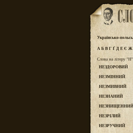
Українсько-польс
А
Б
В
Г
Ґ
Д
Е
Є
Слова на літеру "Н"
НЕЗДОРОВИЙ
НЕЗМІННИЙ
НЕЗМИВНИЙ
НЕЗНАНИЙ
НЕЗНИЩЕННИ
НЕЗРІЛИЙ
НЕЗРУЧНИЙ