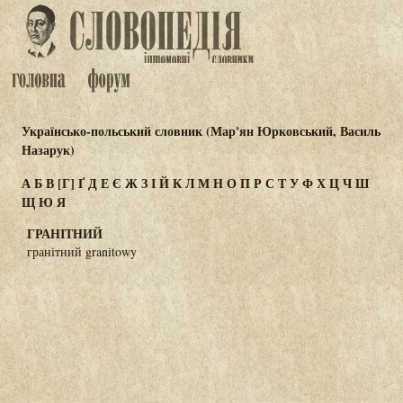
Українсько-польський словник (Мар'ян Юрковський, Василь
Назарук)
А
Б
В
[Г]
Ґ
Д
Е
Є
Ж
З
І
Й
К
Л
М
Н
О
П
Р
С
Т
У
Ф
Х
Ц
Ч
Ш
Щ
Ю
Я
ГРАНІТНИЙ
гранітний granitowy