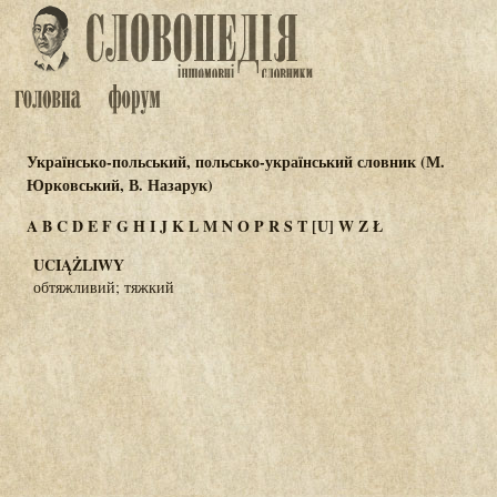
Українсько-польський, польсько-український словник (М.
Юрковський, В. Назарук)
A
B
C
D
E
F
G
H
I
J
K
L
M
N
O
P
R
S
T
[U]
W
Z
Ł
UCIĄŻLIWY
обтяжливий; тяжкий