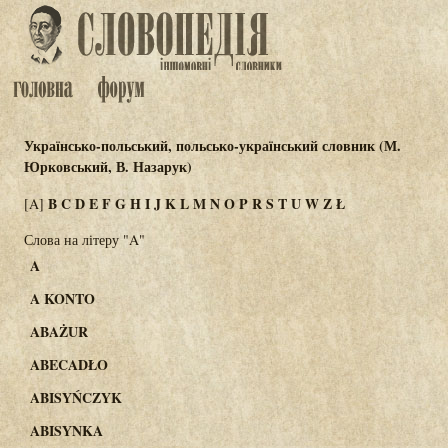
Українсько-польський, польсько-український словник (М.
Юрковський, В. Назарук)
B
C
D
E
F
G
H
I
J
K
L
M
N
O
P
R
S
T
U
W
Z
Ł
[A]
Слова на літеру "A"
A
A KONTO
ABAŻUR
ABECADŁO
ABISYŃCZYK
ABISYNKA