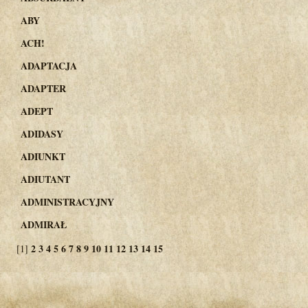
ABY
ACH!
ADAPTACJA
ADAPTER
ADEPT
ADIDASY
ADIUNKT
ADIUTANT
ADMINISTRACYJNY
ADMIRAŁ
2
3
4
5
6
7
8
9
10
11
12
13
14
15
[1]