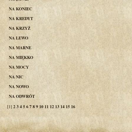
NA KONIEC
NA KREDYT
NA KRZYŻ
NA LEWO
NA MARNE
NA MIĘKKO
NA MOCY
NA NIC
NA NOWO
NA ODWRÓT
2
3
4
5
6
7
8
9
10
11
12
13
14
15
16
[1]