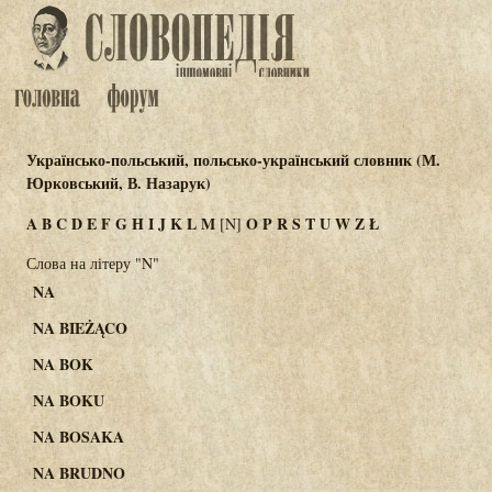
Українсько-польський, польсько-український словник (М.
Юрковський, В. Назарук)
A
B
C
D
E
F
G
H
I
J
K
L
M
O
P
R
S
T
U
W
Z
Ł
[N]
Слова на літеру "N"
NA
NA BIEŻĄCO
NA BOK
NA BOKU
NA BOSAKA
NA BRUDNO