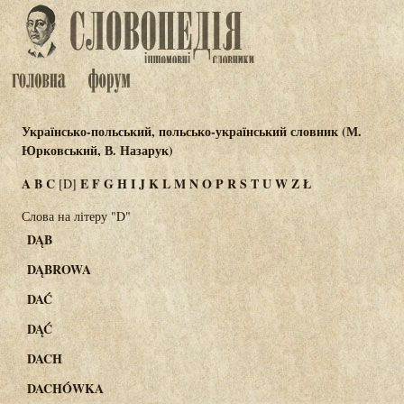
Українсько-польський, польсько-український словник (М.
Юрковський, В. Назарук)
A
B
C
E
F
G
H
I
J
K
L
M
N
O
P
R
S
T
U
W
Z
Ł
[D]
Слова на літеру "D"
DĄB
DĄBROWA
DAĆ
DĄĆ
DACH
DACHÓWKA