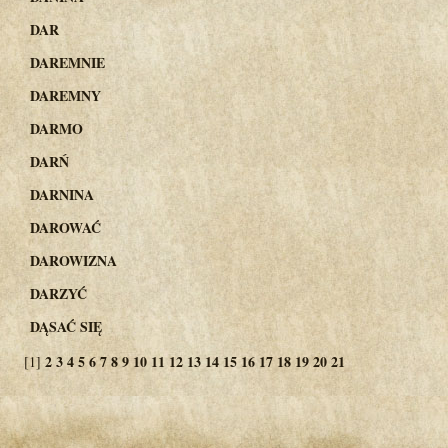
DAR
DAREMNIE
DAREMNY
DARMO
DARŃ
DARNINA
DAROWAĆ
DAROWIZNA
DARZYĆ
DĄSAĆ SIĘ
2
3
4
5
6
7
8
9
10
11
12
13
14
15
16
17
18
19
20
21
[1]