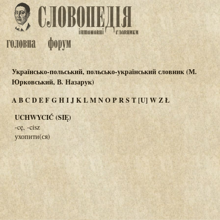
Українсько-польський, польсько-український словник (М.
Юрковський, В. Назарук)
A
B
C
D
E
F
G
H
I
J
K
L
M
N
O
P
R
S
T
[U]
W
Z
Ł
UCHWYCIĆ (SIĘ)
-cę, -cisz
ухопити(ся)