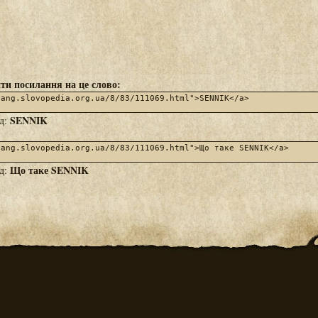
ти посилання на це слово:
SENNIK
яд:
Що таке SENNIK
яд: