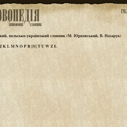
кий, польсько-український словник (М. Юрковський, В. Назарук)
J
K
L
M
N
O
P
R
[S]
T
U
W
Z
Ł