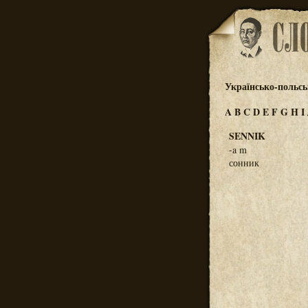
Українсько-польсь
A
B
C
D
E
F
G
H
I
SENNIK
-a m
сонник