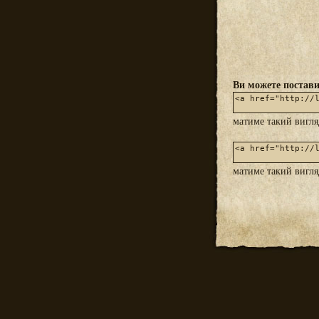
Ви можете постави
матиме такий вигл
матиме такий вигл