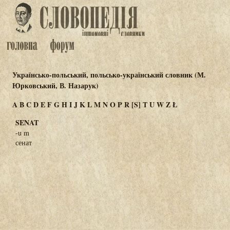
Українсько-польський, польсько-український словник (М.
Юрковський, В. Назарук)
A
B
C
D
E
F
G
H
I
J
K
L
M
N
O
P
R
[S]
T
U
W
Z
Ł
SENAT
-u m
сенат