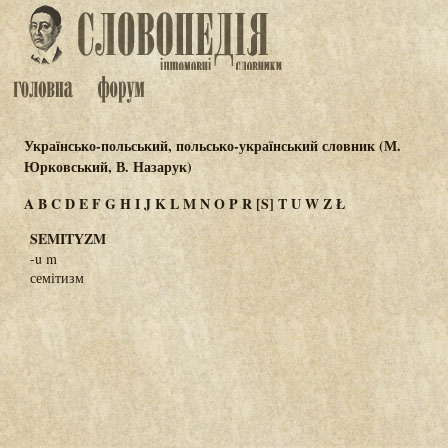
Українсько-польський, польсько-український словник (М.
Юрковський, В. Назарук)
A
B
C
D
E
F
G
H
I
J
K
L
M
N
O
P
R
[S]
T
U
W
Z
Ł
SEMITYZM
-u m
семітизм