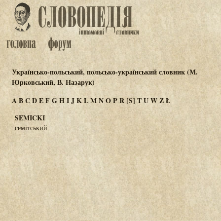
Українсько-польський, польсько-український словник (М.
Юрковський, В. Назарук)
A
B
C
D
E
F
G
H
I
J
K
L
M
N
O
P
R
[S]
T
U
W
Z
Ł
SEMICKI
семітський