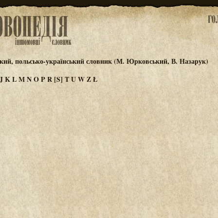
кий, польсько-український словник (М. Юрковський, В. Назарук)
J
K
L
M
N
O
P
R
[S]
T
U
W
Z
Ł