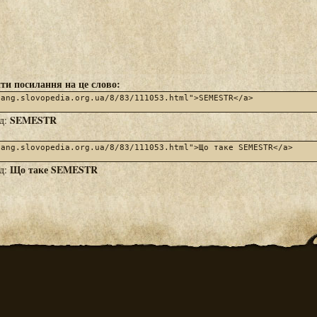
ти посилання на це слово:
SEMESTR
яд:
Що таке SEMESTR
яд: