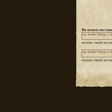
Ви можете постави
матиме такий вигл
матиме такий вигл