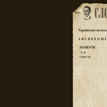
Українсько-польсь
A
B
C
D
E
F
G
H
I
SEMESTR
-u m
семестр