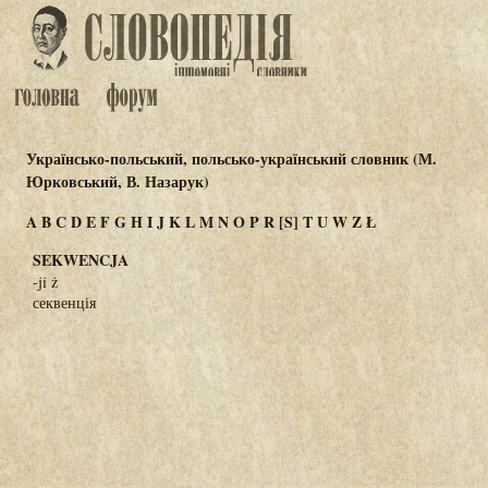
Українсько-польський, польсько-український словник (М.
Юрковський, В. Назарук)
A
B
C
D
E
F
G
H
I
J
K
L
M
N
O
P
R
[S]
T
U
W
Z
Ł
SEKWENCJA
-ji ż
секвенція