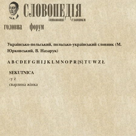
Українсько-польський, польсько-український словник (М.
Юрковський, В. Назарук)
A
B
C
D
E
F
G
H
I
J
K
L
M
N
O
P
R
[S]
T
U
W
Z
Ł
SEKUTNICA
-y ż
сварлина жінка