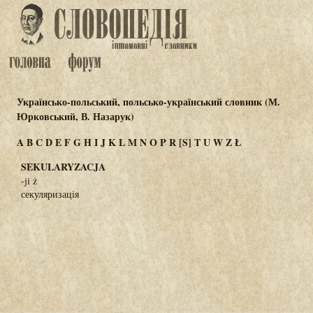
Українсько-польський, польсько-український словник (М.
Юрковський, В. Назарук)
A
B
C
D
E
F
G
H
I
J
K
L
M
N
O
P
R
[S]
T
U
W
Z
Ł
SEKULARYZACJA
-ji ż
секуляризація