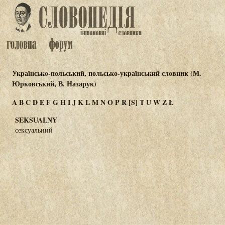
Українсько-польський, польсько-український словник (М.
Юрковський, В. Назарук)
A
B
C
D
E
F
G
H
I
J
K
L
M
N
O
P
R
[S]
T
U
W
Z
Ł
SEKSUALNY
сексуальний