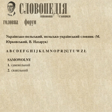
Українсько-польський, польсько-український словник (М.
Юрковський, В. Назарук)
A
B
C
D
E
F
G
H
I
J
K
L
M
N
O
P
R
[S]
T
U
W
Z
Ł
SAMOWOLNY
1.
самовільний
2.
свавільний