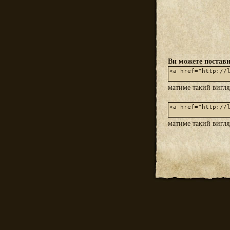
Ви можете постави
матиме такий вигл
матиме такий вигл