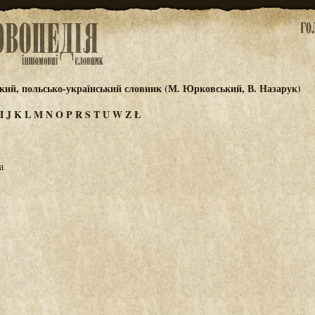
кий, польсько-український словник (М. Юрковський, В. Назарук)
I
J
K
L
M
N
O
P
R
S
T
U
W
Z
Ł
а