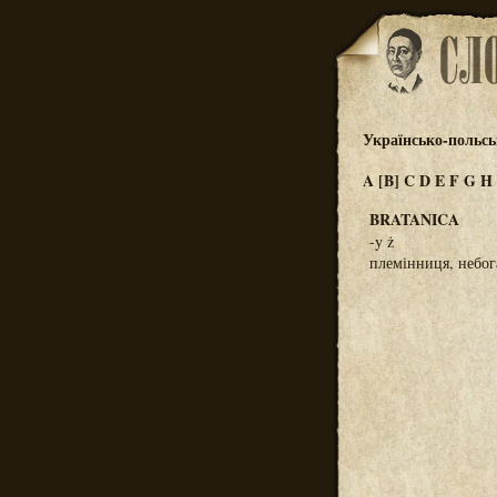
Українсько-польсь
A
[B]
C
D
E
F
G
H
BRATANICA
-y ż
племінниця, небог