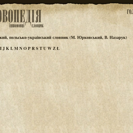
кий, польсько-український словник (М. Юрковський, В. Назарук)
I
J
K
L
M
N
O
P
R
S
T
U
W
Z
Ł