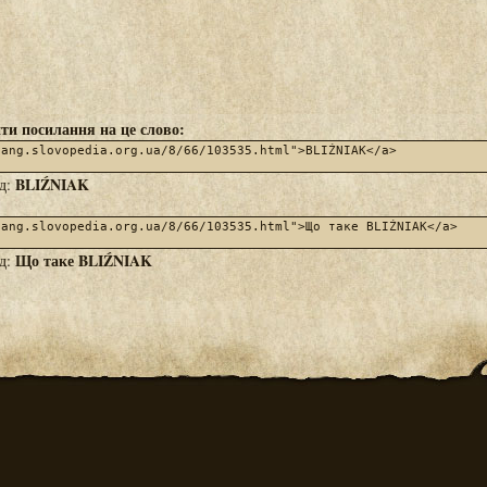
ти посилання на це слово:
BLIŹNIAK
яд:
Що таке BLIŹNIAK
яд: