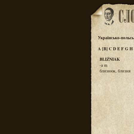
Українсько-польсь
A
[B]
C
D
E
F
G
H
BLIŹNIAK
-a m
близнюк, близня