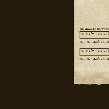
Ви можете постави
матиме такий вигл
матиме такий вигл