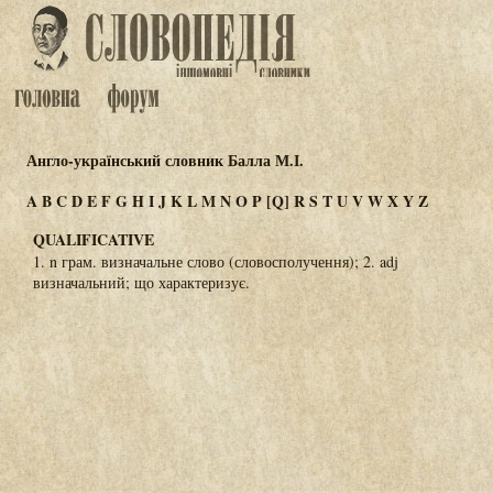
Англо-український словник Балла М.І.
A
B
C
D
E
F
G
H
I
J
K
L
M
N
O
P
[Q]
R
S
T
U
V
W
X
Y
Z
QUALIFICATIVE
1. n грам. визначальне слово (словосполучення); 2. adj
визначальний; що характеризує.