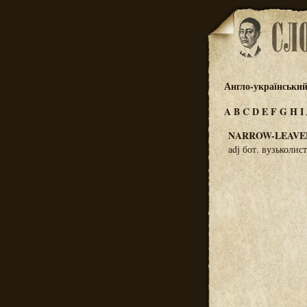
Англо-український
A
B
C
D
E
F
G
H
I
NARROW-LEAVE
adj бот. вузьколис