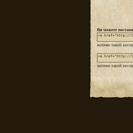
Ви можете постави
матиме такий вигл
матиме такий вигл