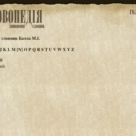
 словник Балла М.І.
J
K
L
M
[N]
O
P
Q
R
S
T
U
V
W
X
Y
Z
D
тий.