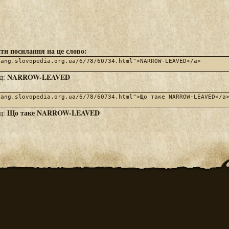
ти посилання на це слово:
NARROW-LEAVED
яд:
Що таке NARROW-LEAVED
яд: