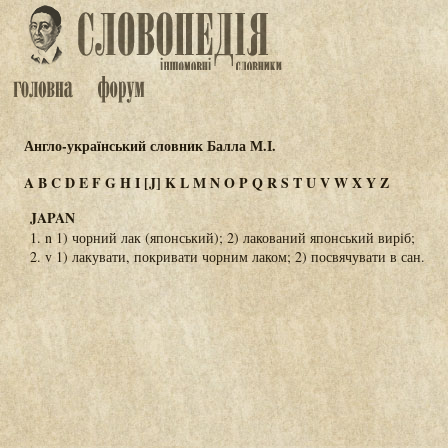
Англо-український словник Балла М.І.
A
B
C
D
E
F
G
H
I
[J]
K
L
M
N
O
P
Q
R
S
T
U
V
W
X
Y
Z
JAPAN
1. n 1) чорний лак (японський); 2) лакований японський виріб;
2. v 1) лакувати, покривати чорним лаком; 2) посвячувати в сан.