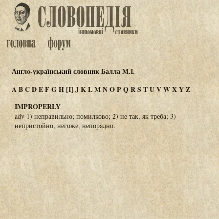
Англо-український словник Балла М.І.
A
B
C
D
E
F
G
H
[I]
J
K
L
M
N
O
P
Q
R
S
T
U
V
W
X
Y
Z
IMPROPERLY
adv 1) неправильно; помилково; 2) не так, як треба; 3)
непристойно, негоже, непорядно.