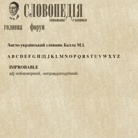
Англо-український словник Балла М.І.
A
B
C
D
E
F
G
H
[I]
J
K
L
M
N
O
P
Q
R
S
T
U
V
W
X
Y
Z
IMPROBABLE
adj неймовірний, неправдоподібний.