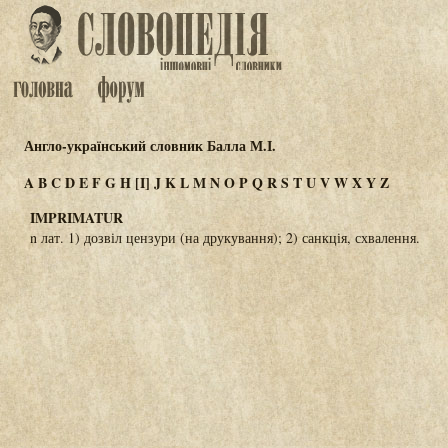
Англо-український словник Балла М.І.
A
B
C
D
E
F
G
H
[I]
J
K
L
M
N
O
P
Q
R
S
T
U
V
W
X
Y
Z
IMPRIMATUR
n лат. 1) дозвіл цензури (на друкування); 2) санкція, схвалення.