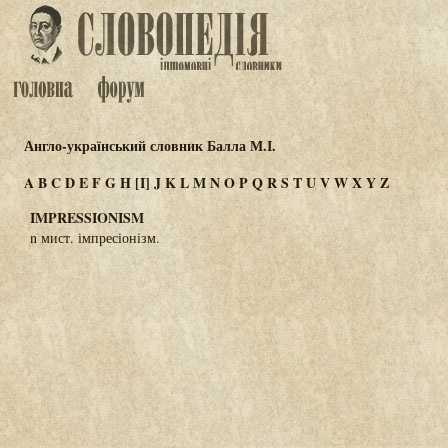
Англо-український словник Балла М.І.
A
B
C
D
E
F
G
H
[I]
J
K
L
M
N
O
P
Q
R
S
T
U
V
W
X
Y
Z
IMPRESSIONISM
n мист. імпресіонізм.