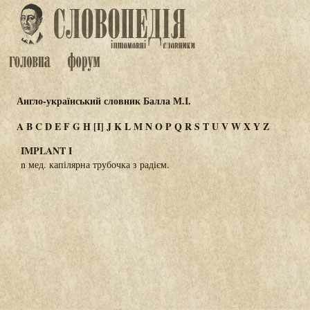
Англо-український словник Балла М.І.
A
B
C
D
E
F
G
H
[I]
J
K
L
M
N
O
P
Q
R
S
T
U
V
W
X
Y
Z
IMPLANT I
n мед. капілярна трубочка з радієм.