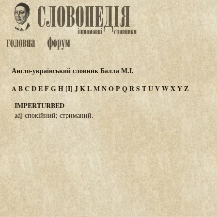
Англо-український словник Балла М.І.
A
B
C
D
E
F
G
H
[I]
J
K
L
M
N
O
P
Q
R
S
T
U
V
W
X
Y
Z
IMPERTURBED
adj спокійний; стриманий.