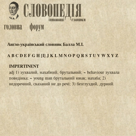
Англо-український словник Балла М.І.
A
B
C
D
E
F
G
H
[I]
J
K
L
M
N
O
P
Q
R
S
T
U
V
W
X
Y
Z
IMPERTINENT
adj 1) зухвалий, нахабний, брутальний; ~ behaviour зухвала
поведінка; ~ young man брутальний юнак; нахаба; 2)
недоречний, сказаний не до речі; 3) безглуздий, дурний.