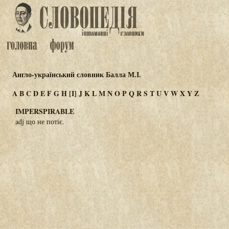
Англо-український словник Балла М.І.
A
B
C
D
E
F
G
H
[I]
J
K
L
M
N
O
P
Q
R
S
T
U
V
W
X
Y
Z
IMPERSPIRABLE
adj що не потіє.