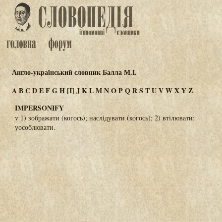
Англо-український словник Балла М.І.
A
B
C
D
E
F
G
H
[I]
J
K
L
M
N
O
P
Q
R
S
T
U
V
W
X
Y
Z
IMPERSONIFY
v 1) зображати (когось); наслідувати (когось); 2) втілювати;
уособлювати.