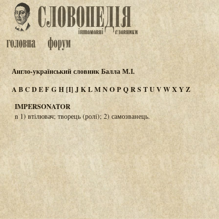
Англо-український словник Балла М.І.
A
B
C
D
E
F
G
H
[I]
J
K
L
M
N
O
P
Q
R
S
T
U
V
W
X
Y
Z
IMPERSONATOR
n 1) втілювач; творець (ролі); 2) самозванець.