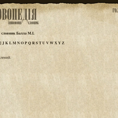
 словник Балла М.І.
]
J
K
L
M
N
O
P
Q
R
S
T
U
V
W
X
Y
Z
ілений.