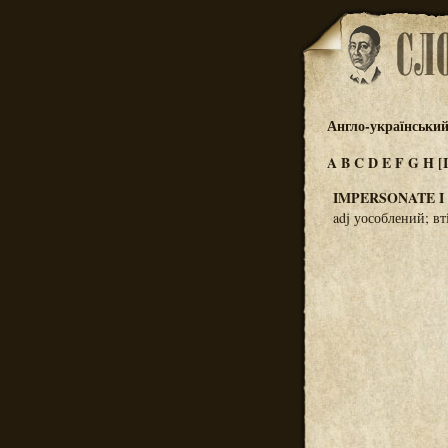
Англо-український
A
B
C
D
E
F
G
H
[I
IMPERSONATE I
adj уособлений; вт