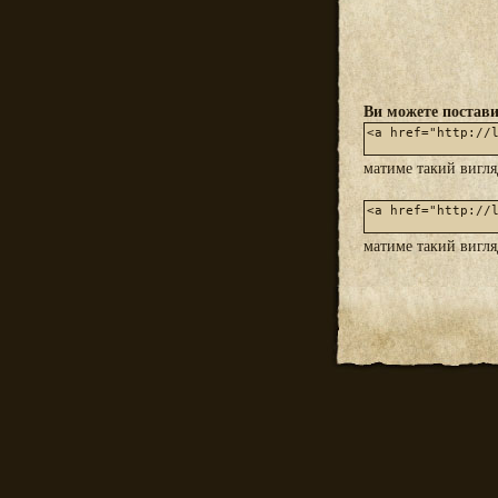
Ви можете постави
матиме такий вигл
матиме такий вигл