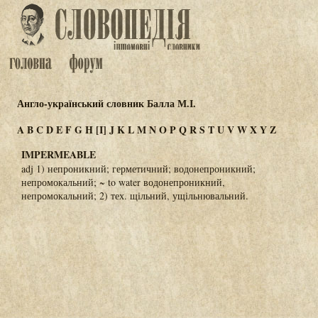
Англо-український словник Балла М.І.
A
B
C
D
E
F
G
H
[I]
J
K
L
M
N
O
P
Q
R
S
T
U
V
W
X
Y
Z
IMPERMEABLE
adj 1) непроникний; герметичний; водонепроникний;
непромокальний; ~ to water водонепроникний,
непромокальний; 2) тех. щільний, ущільнювальний.