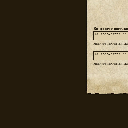
Ви можете постави
матиме такий вигл
матиме такий вигл