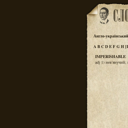
Англо-український
A
B
C
D
E
F
G
H
[I
IMPERISHABLE
adj 1) нев'янучий;