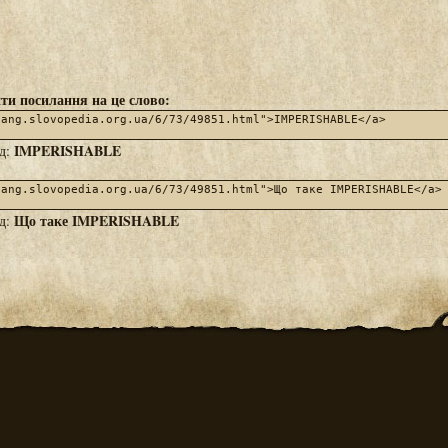
ти посилання на це слово:
IMPERISHABLE
яд:
Що таке IMPERISHABLE
яд: