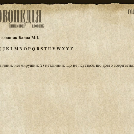
 словник Балла М.І.
]
J
K
L
M
N
O
P
Q
R
S
T
U
V
W
X
Y
Z
 вічний, невмирущий; 2) нетлінний; що не псується; що довго зберігаєтьс