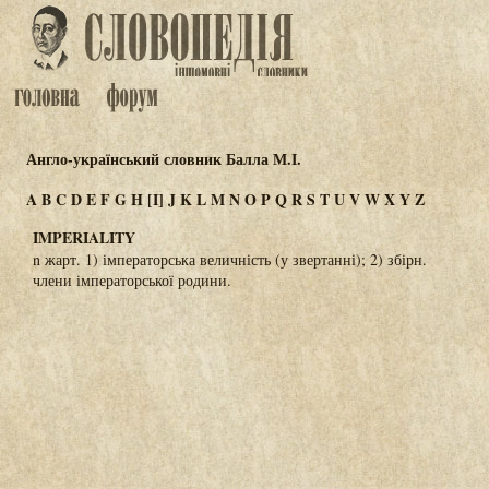
Англо-український словник Балла М.І.
A
B
C
D
E
F
G
H
[I]
J
K
L
M
N
O
P
Q
R
S
T
U
V
W
X
Y
Z
IMPERIALITY
n жарт. 1) імператорська величність (у звертанні); 2) збірн.
члени імператорської родини.