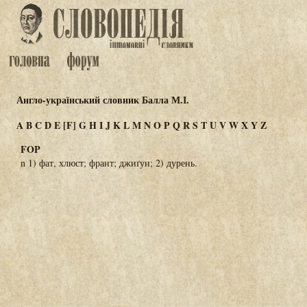
Англо-український словник Балла М.І.
A
B
C
D
E
[F]
G
H
I
J
K
L
M
N
O
P
Q
R
S
T
U
V
W
X
Y
Z
FOP
n 1) фат, хлюст; франт; джиґун; 2) дурень.