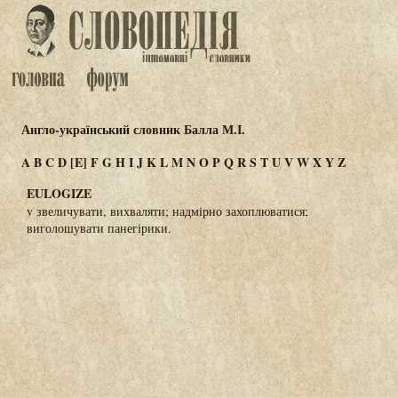
Англо-український словник Балла М.І.
A
B
C
D
[E]
F
G
H
I
J
K
L
M
N
O
P
Q
R
S
T
U
V
W
X
Y
Z
EULOGIZE
v звеличувати, вихваляти; надмірно захоплюватися;
виголошувати панегірики.