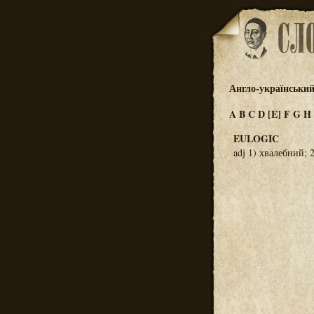
Англо-український
A
B
C
D
[E]
F
G
H
EULOGIC
adj 1) хвалебний; 