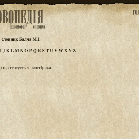
 словник Балла М.І.
I
J
K
L
M
N
O
P
Q
R
S
T
U
V
W
X
Y
Z
2) що стосується панегірика.