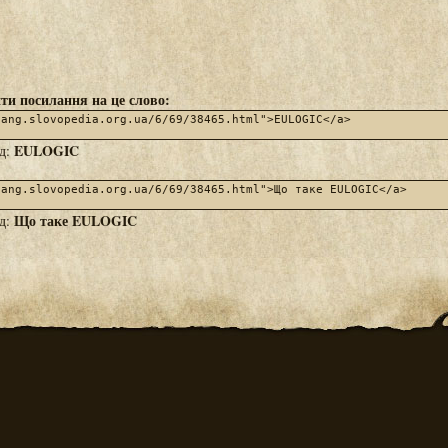
ти посилання на це слово:
EULOGIC
яд:
Що таке EULOGIC
яд: