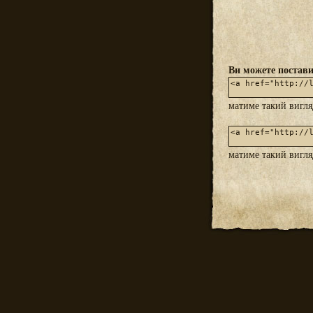
Ви можете постави
матиме такий вигл
матиме такий вигл