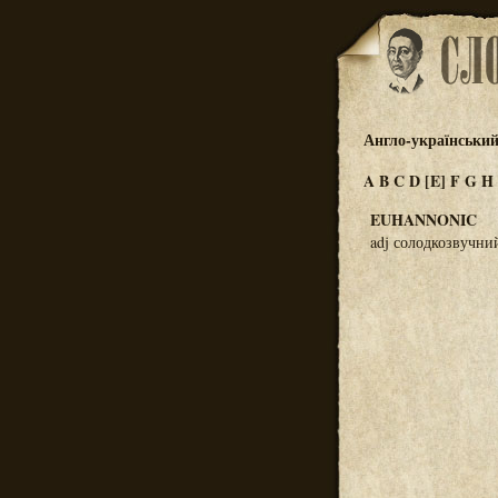
Англо-український
A
B
C
D
[E]
F
G
H
EUHANNONIC
adj солодкозвучни