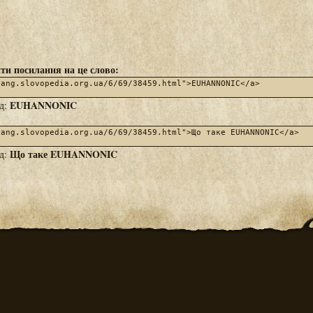
ти посилання на це слово:
EUHANNONIC
яд:
Що таке EUHANNONIC
яд: