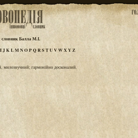
 словник Балла М.І.
I
J
K
L
M
N
O
P
Q
R
S
T
U
V
W
X
Y
Z
й, милозвучний; гармонійно досконалий.