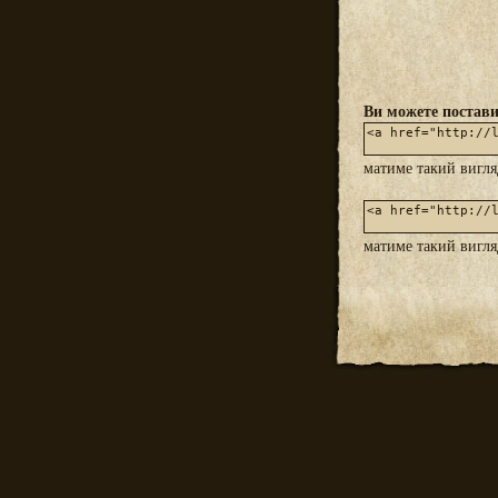
Ви можете постави
матиме такий вигл
матиме такий вигл