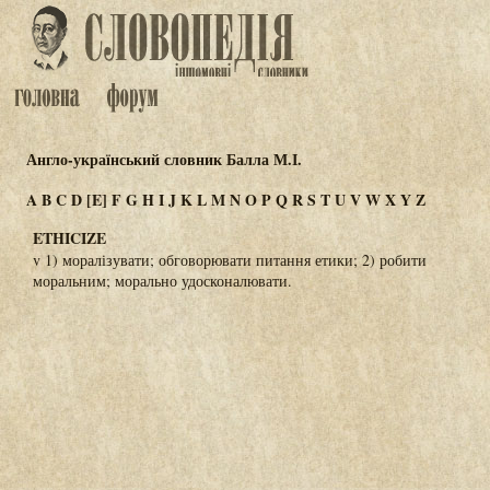
Англо-український словник Балла М.І.
A
B
C
D
[E]
F
G
H
I
J
K
L
M
N
O
P
Q
R
S
T
U
V
W
X
Y
Z
ETHICIZE
v 1) моралізувати; обговорювати питання етики; 2) робити
моральним; морально удосконалювати.