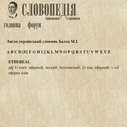
Англо-український словник Балла М.І.
A
B
C
D
[E]
F
G
H
I
J
K
L
M
N
O
P
Q
R
S
T
U
V
W
X
Y
Z
ETHEREAL
adj 1) поет. ефірний, легкий, безтілесний; 2) хім. ефірний; ~ oil
ефірна олія.