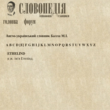
Англо-український словник Балла М.І.
A
B
C
D
[E]
F
G
H
I
J
K
L
M
N
O
P
Q
R
S
T
U
V
W
X
Y
Z
ETHELIND
n ж. ім'я Етелінд.