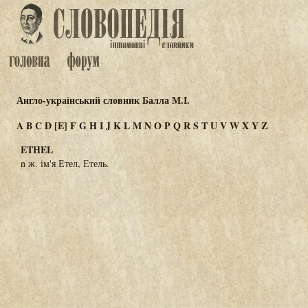
Англо-український словник Балла М.І.
A
B
C
D
[E]
F
G
H
I
J
K
L
M
N
O
P
Q
R
S
T
U
V
W
X
Y
Z
ETHEL
n ж. ім'я Етел, Етель.