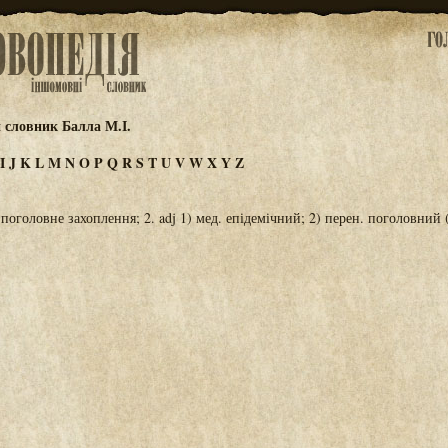
 словник Балла М.І.
I
J
K
L
M
N
O
P
Q
R
S
T
U
V
W
X
Y
Z
2) поголовне захоплення; 2. adj 1) мед. епідемічний; 2) перен. поголовний