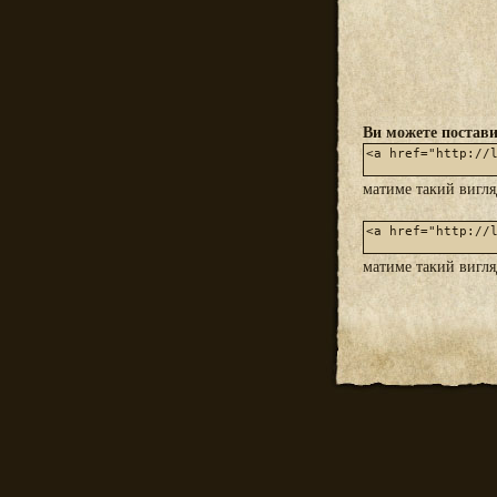
Ви можете постави
матиме такий вигл
матиме такий вигл