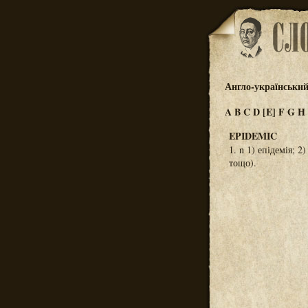
Англо-український
A
B
C
D
[E]
F
G
H
EPIDEMIC
1. n 1) епідемія; 
тощо).