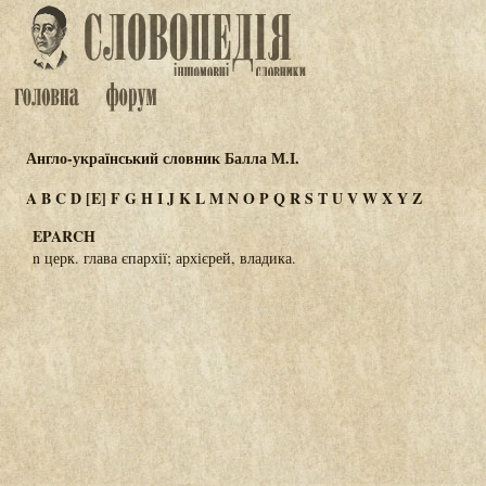
Англо-український словник Балла М.І.
A
B
C
D
[E]
F
G
H
I
J
K
L
M
N
O
P
Q
R
S
T
U
V
W
X
Y
Z
EPARCH
n церк. глава єпархії; архієрей, владика.