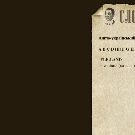
Англо-український
A
B
C
D
[E]
F
G
H
ELF-LAND
n чарівна (казкова)