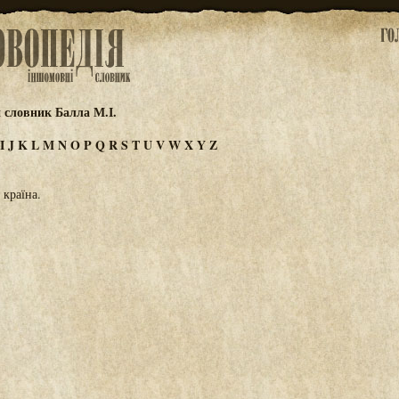
 словник Балла М.І.
I
J
K
L
M
N
O
P
Q
R
S
T
U
V
W
X
Y
Z
 країна.