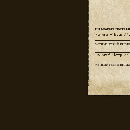
Ви можете постави
матиме такий вигл
матиме такий вигл