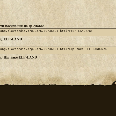
ти посилання на це слово:
ELF-LAND
яд:
Що таке ELF-LAND
яд: