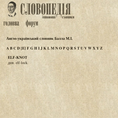
Англо-український словник Балла М.І.
A
B
C
D
[E]
F
G
H
I
J
K
L
M
N
O
P
Q
R
S
T
U
V
W
X
Y
Z
ELF-KNOT
див. elf-lock.