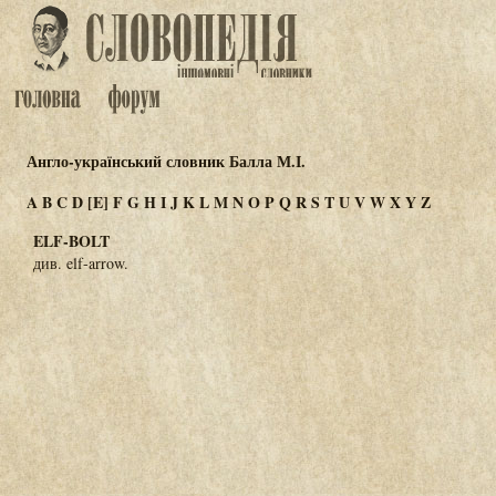
Англо-український словник Балла М.І.
A
B
C
D
[E]
F
G
H
I
J
K
L
M
N
O
P
Q
R
S
T
U
V
W
X
Y
Z
ELF-BOLT
див. elf-arrow.